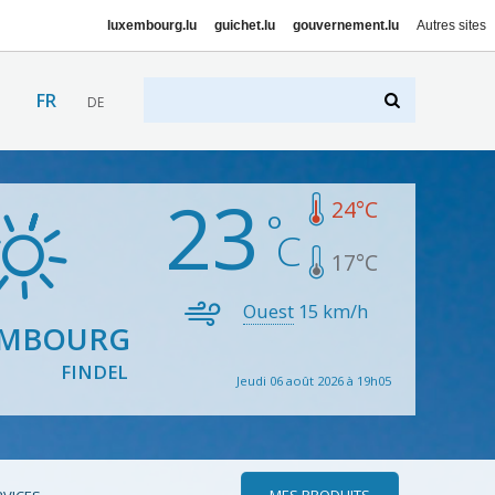
luxembourg.lu
guichet.lu
gouvernement.lu
Autres sites
FR
DE
23
24
°C
17
°C
Ouest
15
km/h
EMBOURG
FINDEL
Jeudi 06 août 2026 à 19h05
MES PRODUITS