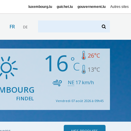
luxembourg.lu
guichet.lu
gouvernement.lu
Autres sites
FR
DE
16
26
°C
13
°C
NE
17
km/h
EMBOURG
FINDEL
Vendredi 07 août 2026 à 09h45
MES PRODUITS