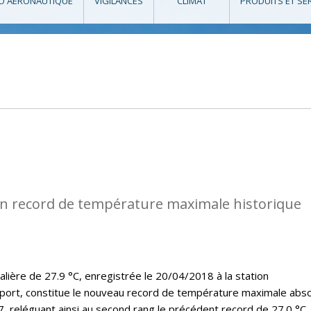
O AÉRONAUTIQUE
VIGILANCES
CLIMAT
PRODUITS ET SE
n record de température maximale historique
lière de 27.9 °C, enregistrée le 20/04/2018 à la station
port, constitue le nouveau record de température maximale abs
7, reléguant ainsi au second rang le précédent record de 27.0 °C