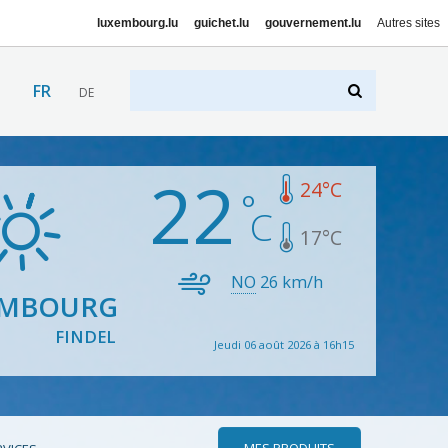
luxembourg.lu
guichet.lu
gouvernement.lu
Autres sites
FR
DE
22
24
°C
17
°C
NO
26
km/h
EMBOURG
FINDEL
Jeudi 06 août 2026 à 16h15
MES PRODUITS