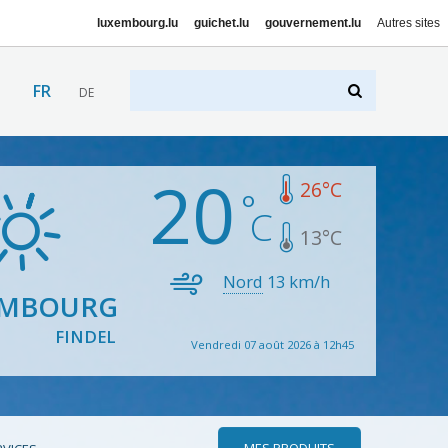
luxembourg.lu
guichet.lu
gouvernement.lu
Autres sites
FR
DE
20
26
°C
13
°C
Nord
13
km/h
EMBOURG
FINDEL
Vendredi 07 août 2026 à 12h45
MES PRODUITS