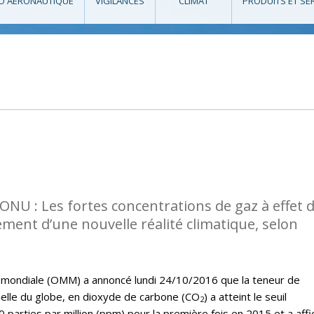
O AÉRONAUTIQUE
VIGILANCES
CLIMAT
PRODUITS ET SE
l’ONU : Les fortes concentrations de gaz à effet 
ment d’une nouvelle réalité climatique, selon
 mondiale (OMM) a annoncé lundi 24/10/2016 que la teneur de
elle du globe, en dioxyde de carbone (CO
) a atteint le seuil
2
0 parties par million (ppm) pour la première fois en 2015 et a affi