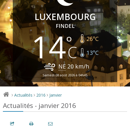
LUXEMBOURG
FINDEL
14
26
°C
13
°C
NE
20
km/h
Samedi 08 août 2026 à 04h45
Actualités
2016
Janvier
>
>
>
Actualités - janvier 2016