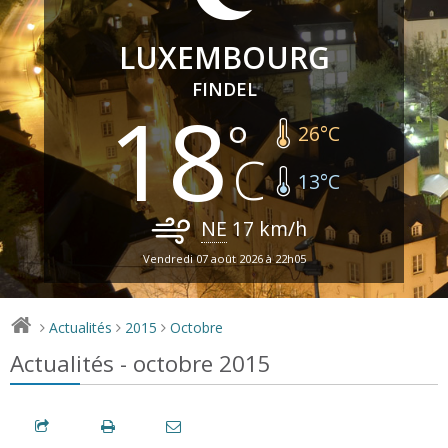
LUXEMBOURG
FINDEL
18
26
°C
13
°C
NE
17
km/h
Vendredi 07 août 2026 à 22h05
Actualités
2015
Octobre
>
>
>
Actualités - octobre 2015