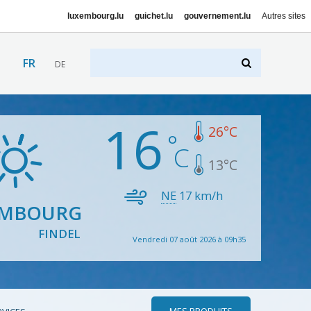
luxembourg.lu
guichet.lu
gouvernement.lu
Autres sites
FR
DE
16
26
°C
13
°C
NE
17
km/h
EMBOURG
FINDEL
Vendredi 07 août 2026 à 09h35
MES PRODUITS