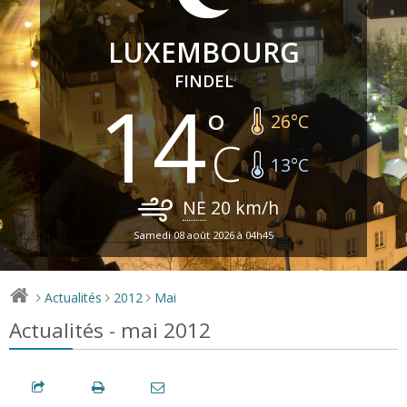
LUXEMBOURG
FINDEL
14
26
°C
13
°C
NE
20
km/h
Samedi 08 août 2026 à 04h45
Actualités
2012
Mai
>
>
>
Actualités - mai 2012