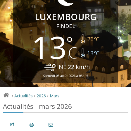
LUXEMBOURG
FINDEL
13
26
°C
13
°C
NE
22
km/h
Samedi 08 août 2026 à 05h45
Actualités
2026
Mars
>
>
>
Actualités - mars 2026