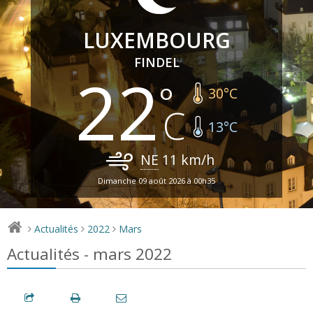
LUXEMBOURG
FINDEL
22
30
°C
13
°C
NE
11
km/h
Dimanche 09 août 2026 à 00h35
Actualités
2022
Mars
>
>
>
Actualités - mars 2022