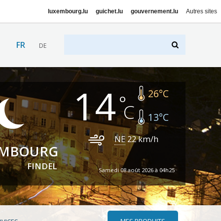
luxembourg.lu
guichet.lu
gouvernement.lu
Autres sites
FR
DE
14
26
°C
13
°C
NE
22
km/h
EMBOURG
FINDEL
Samedi 08 août 2026 à 04h25
MES PRODUITS