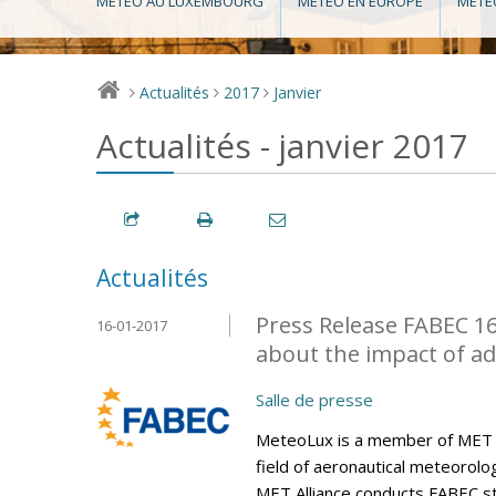
MÉTÉO AU LUXEMBOURG
MÉTÉO EN EUROPE
MÉTÉ
Actualités
2017
Janvier
>
>
>
Actualités - janvier 2017
Actualités
Press Release FABEC 16
16-01-2017
about the impact of a
Salle de presse
MeteoLux is a member of MET All
field of aeronautical meteorolo
MET Alliance conducts FABEC s