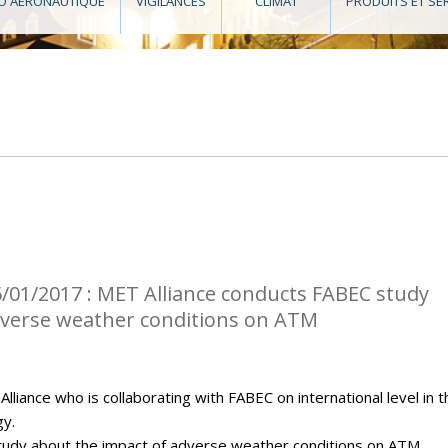
O AÉRONAUTIQUE
VIGILANCES
CLIMAT
PRODUITS ET SE
/01/2017 : MET Alliance conducts FABEC study
dverse weather conditions on ATM
iance who is collaborating with FABEC on international level in t
gy.
tudy about the impact of adverse weather conditions on ATM.