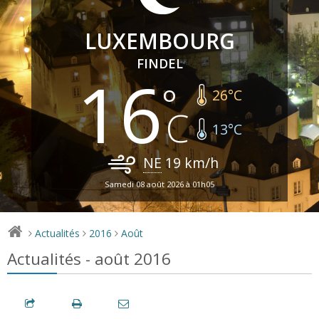
LUXEMBOURG
FINDEL
16
26
°C
13
°C
NE
19
km/h
Samedi 08 août 2026 à 01h05
Actualités
2016
Août
>
>
>
Actualités - août 2016