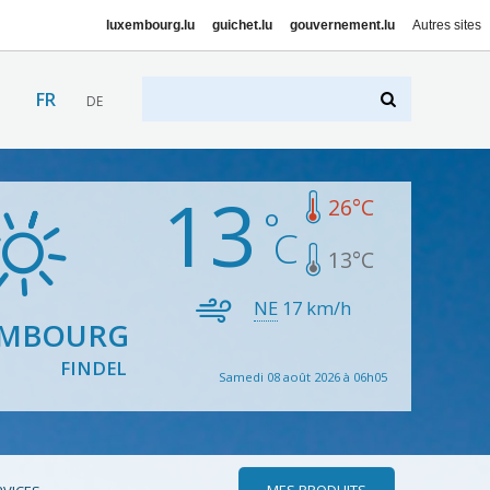
luxembourg.lu
guichet.lu
gouvernement.lu
Autres sites
FR
DE
13
26
°C
13
°C
NE
17
km/h
EMBOURG
FINDEL
Samedi 08 août 2026 à 06h05
MES PRODUITS