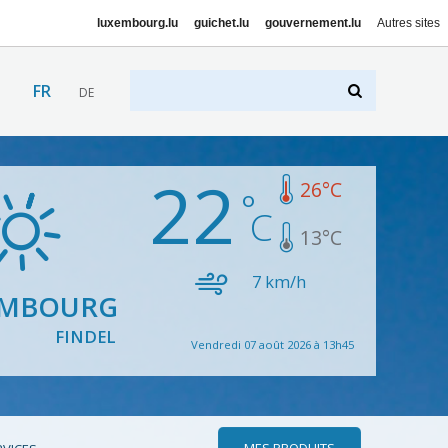
luxembourg.lu
guichet.lu
gouvernement.lu
Autres sites
FR
DE
22
26
°C
13
°C
7
km/h
EMBOURG
FINDEL
Vendredi 07 août 2026 à 13h45
MES PRODUITS