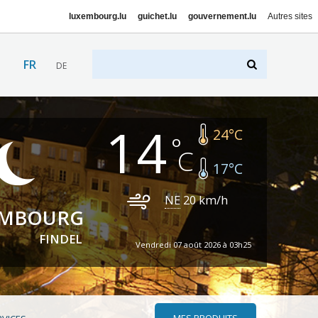
luxembourg.lu
guichet.lu
gouvernement.lu
Autres sites
FR
DE
14
24
°C
17
°C
NE
20
km/h
EMBOURG
FINDEL
Vendredi 07 août 2026 à 03h25
MES PRODUITS