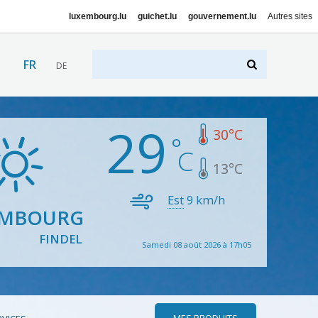
luxembourg.lu
guichet.lu
gouvernement.lu
Autres sites
FR
DE
29
30
°C
13
°C
Est
9
km/h
EMBOURG
FINDEL
Samedi 08 août 2026 à 17h05
MES PRODUITS