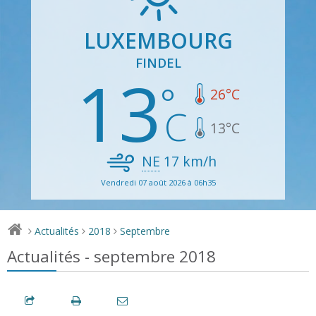
LUXEMBOURG
FINDEL
13
26
°C
13
°C
NE
17
km/h
Vendredi 07 août 2026 à 06h35
Actualités
2018
Septembre
>
>
>
Actualités - septembre 2018