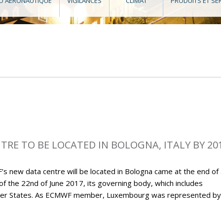
O AÉRONAUTIQUE
VIGILANCES
CLIMAT
PRODUITS ET SE
RE TO BE LOCATED IN BOLOGNA, ITALY BY 20
new data centre will be located in Bologna came at the end of 
 of the 22nd of June 2017, its governing body, which includes
ember States. As ECMWF member, Luxembourg was represented by