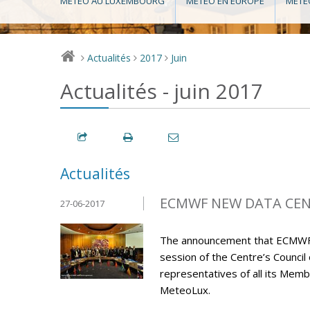
MÉTÉO AU LUXEMBOURG
MÉTÉO EN EUROPE
MÉTÉ
Actualités
2017
Juin
>
>
>
Actualités - juin 2017
Actualités
ECMWF NEW DATA CENT
27-06-2017
The announcement that ECMWF’s 
session of the Centre’s Council
representatives of all its M
MeteoLux.