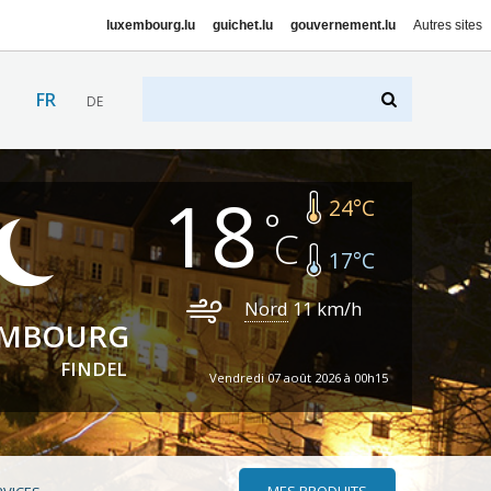
luxembourg.lu
guichet.lu
gouvernement.lu
Autres sites
FR
DE
18
24
°C
17
°C
Nord
11
km/h
EMBOURG
FINDEL
Vendredi 07 août 2026 à 00h15
MES PRODUITS