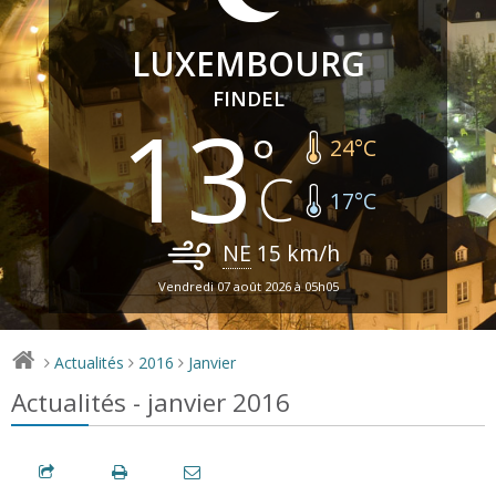
LUXEMBOURG
FINDEL
13
24
°C
17
°C
NE
15
km/h
Vendredi 07 août 2026 à 05h05
Actualités
2016
Janvier
>
>
>
Actualités - janvier 2016