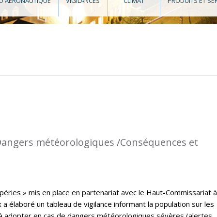
O AÉRONAUTIQUE
VIGILANCES
CLIMAT
PRODUITS ET SE
: Dangers météorologiques /Conséquences et
péries » mis en place en partenariat avec le Haut-Commissariat à
a élaboré un tableau de vigilance informant la population sur les
à adopter en cas de dangers météorologiques sévères (alertes