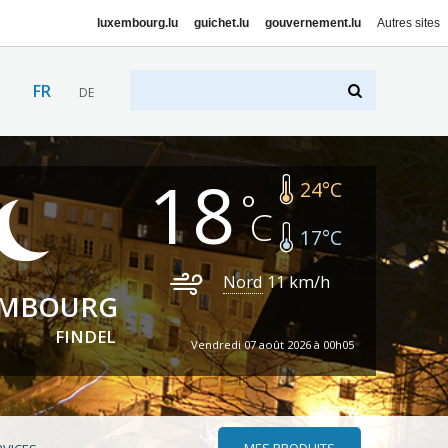
luxembourg.lu
guichet.lu
gouvernement.lu
Autres sites
FR
DE
18
24
°C
17
°C
Nord
11
km/h
EMBOURG
FINDEL
Vendredi 07 août 2026 à 00h05
MES PRODUITS