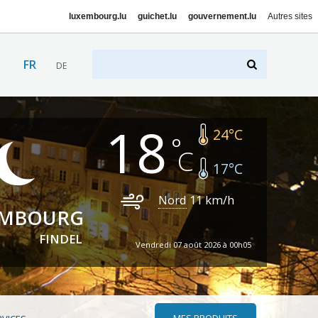
luxembourg.lu
guichet.lu
gouvernement.lu
Autres sites
FR
DE
18
24
°C
17
°C
Nord
11
km/h
EMBOURG
FINDEL
Vendredi 07 août 2026 à 00h05
MES PRODUITS