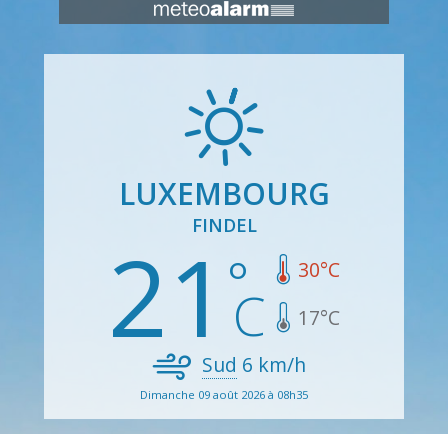
LUXEMBOURG
FINDEL
21
30
°C
17
°C
Sud
6
km/h
Dimanche 09 août 2026 à 08h35