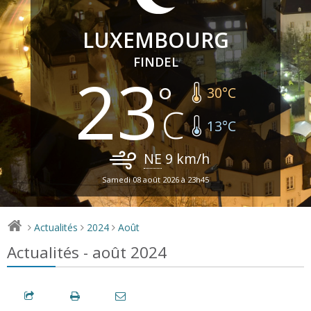
LUXEMBOURG
FINDEL
23
30
°C
13
°C
NE
9
km/h
Samedi 08 août 2026 à 23h45
Actualités
2024
Août
>
>
>
Actualités - août 2024