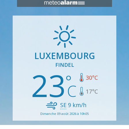
LUXEMBOURG
FINDEL
23
30
°C
17
°C
SE
9
km/h
Dimanche 09 août 2026 à 10h05