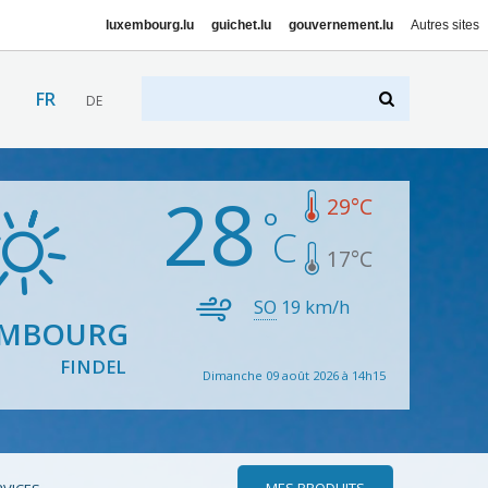
luxembourg.lu
guichet.lu
gouvernement.lu
Autres sites
FR
DE
28
29
°C
17
°C
SO
19
km/h
EMBOURG
FINDEL
Dimanche 09 août 2026 à 14h15
MES PRODUITS