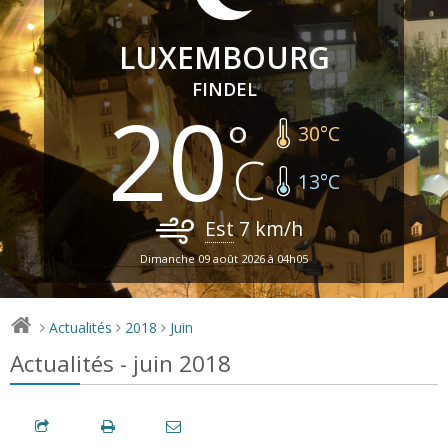
LUXEMBOURG
FINDEL
20
30
°C
13
°C
Est
7
km/h
Dimanche 09 août 2026 à 04h05
Actualités
2018
Juin
>
>
>
Actualités - juin 2018