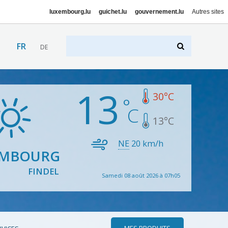
luxembourg.lu
guichet.lu
gouvernement.lu
Autres sites
FR
DE
13
30
°C
13
°C
NE
20
km/h
EMBOURG
FINDEL
Samedi 08 août 2026 à 07h05
MES PRODUITS