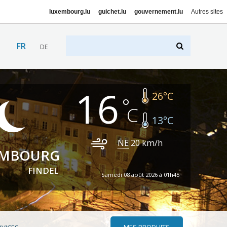
luxembourg.lu
guichet.lu
gouvernement.lu
Autres sites
FR
DE
16
26
°C
13
°C
NE
20
km/h
EMBOURG
FINDEL
Samedi 08 août 2026 à 01h45
MES PRODUITS