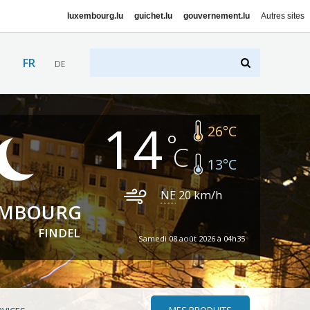
luxembourg.lu
guichet.lu
gouvernement.lu
Autres sites
FR
DE
14
26
°C
13
°C
NE
20
km/h
EMBOURG
FINDEL
Samedi 08 août 2026 à 04h35
MES PRODUITS