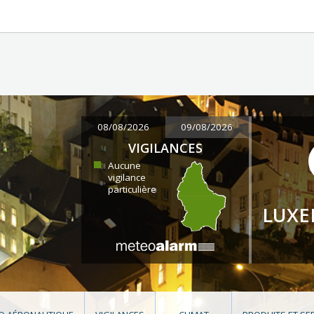
08/08/2026
09/08/2026
VIGILANCES
Aucune
vigilance
particulière
LUX