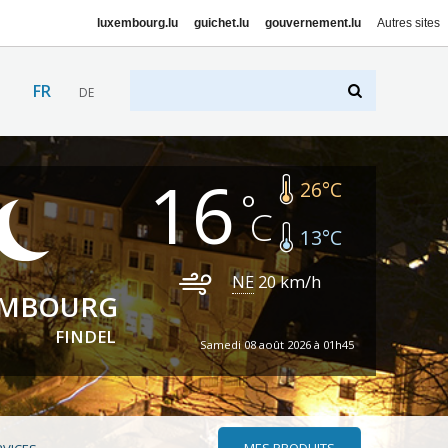
luxembourg.lu
guichet.lu
gouvernement.lu
Autres sites
FR
DE
16
26
°C
13
°C
NE
20
km/h
EMBOURG
FINDEL
Samedi 08 août 2026 à 01h45
MES PRODUITS