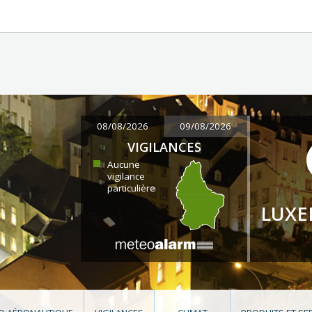
08/08/2026
09/08/2026
VIGILANCES
Aucune
vigilance
particulière
LUX