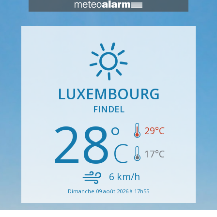
LUXEMBOURG
FINDEL
28
29
°C
17
°C
6
km/h
Dimanche 09 août 2026 à 17h55