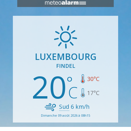
LUXEMBOURG
FINDEL
20
30
°C
17
°C
Sud
6
km/h
Dimanche 09 août 2026 à 08h15