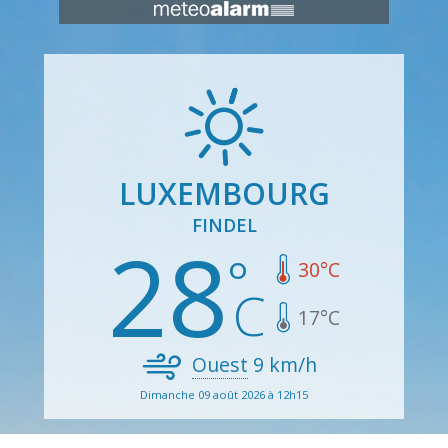
LUXEMBOURG
FINDEL
28
30
°C
17
°C
Ouest
9
km/h
Dimanche 09 août 2026 à 12h15