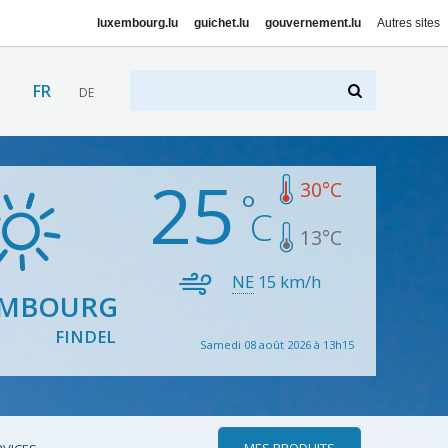
luxembourg.lu
guichet.lu
gouvernement.lu
Autres sites
FR
DE
25
30
°C
13
°C
NE
15
km/h
EMBOURG
FINDEL
Samedi 08 août 2026 à 13h15
MES PRODUITS