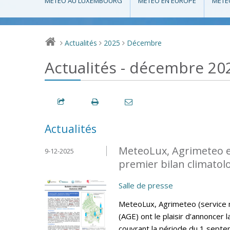
MÉTÉO AU LUXEMBOURG
MÉTÉO EN EUROPE
MÉTÉ
Actualités
2025
Décembre
>
>
>
Actualités - décembre 20
Actualités
MeteoLux, Agrimeteo et 
9-12-2025
premier bilan climatol
Salle de presse
MeteoLux, Agrimeteo (service mé
(AGE) ont le plaisir d’annoncer 
couvrant la période du 1 sept