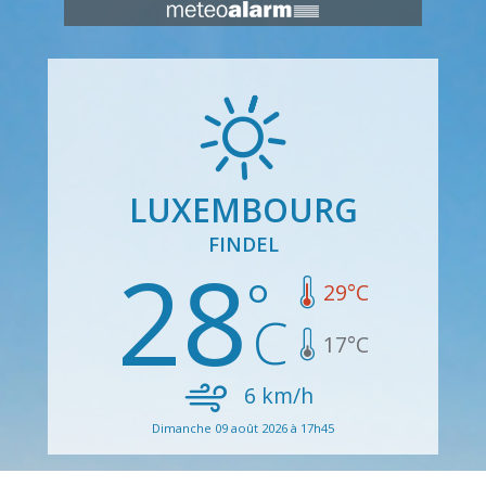
LUXEMBOURG
FINDEL
28
29
°C
17
°C
6
km/h
Dimanche 09 août 2026 à 17h45