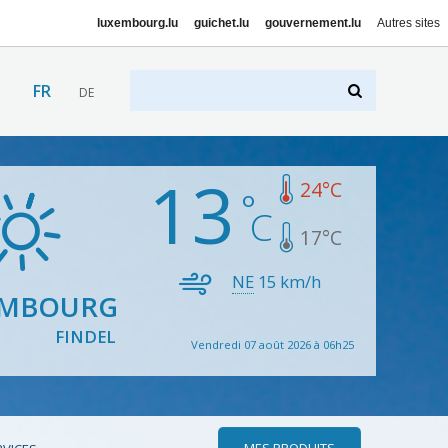
luxembourg.lu
guichet.lu
gouvernement.lu
Autres sites
FR
DE
13
24
°C
17
°C
NE
15
km/h
EMBOURG
FINDEL
Vendredi 07 août 2026 à 06h25
MES PRODUITS