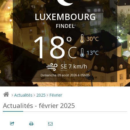
LUXEMBOURG
FINDEL
18
30
°C
13
°C
SE
7
km/h
Dimanche 09 août 2026 à 05h05
Actualités
2025
Février
>
>
>
Actualités - février 2025