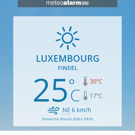
LUXEMBOURG
FINDEL
25
30
°C
17
°C
NE
6
km/h
Dimanche 09 août 2026 à 10h55