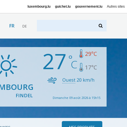
luxembourg.lu
guichet.lu
gouvernement.lu
Autres sites
FR
DE
27
29
°C
17
°C
Ouest
20
km/h
EMBOURG
FINDEL
Dimanche 09 août 2026 à 15h15
MES PRODUITS