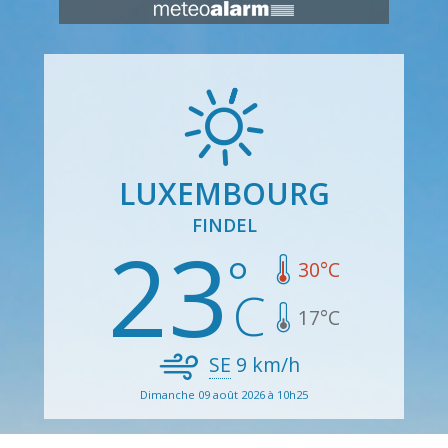
LUXEMBOURG
FINDEL
23
30
°C
17
°C
SE
9
km/h
Dimanche 09 août 2026 à 10h25