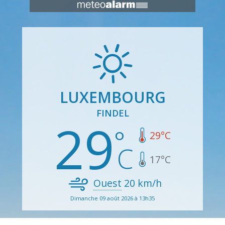
LUXEMBOURG
FINDEL
29
29
°C
17
°C
Ouest
20
km/h
Dimanche 09 août 2026 à 13h35