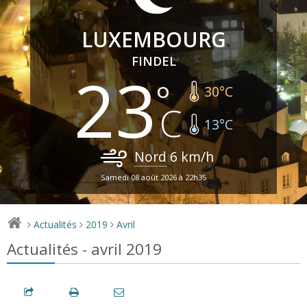
LUXEMBOURG
FINDEL
23
30
°C
13
°C
Nord
6
km/h
Samedi 08 août 2026 à 22h35
Actualités
2019
Avril
>
>
>
Actualités - avril 2019