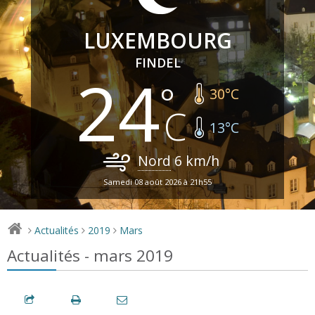
LUXEMBOURG
FINDEL
24
30
°C
13
°C
Nord
6
km/h
Samedi 08 août 2026 à 21h55
Actualités
2019
Mars
>
>
>
Actualités - mars 2019