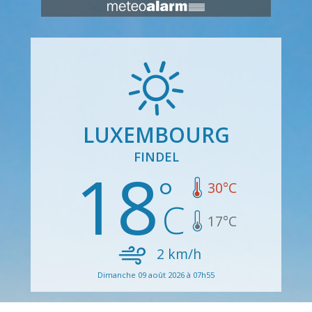
LUXEMBOURG
FINDEL
18
30
°C
17
°C
2
km/h
Dimanche 09 août 2026 à 07h55