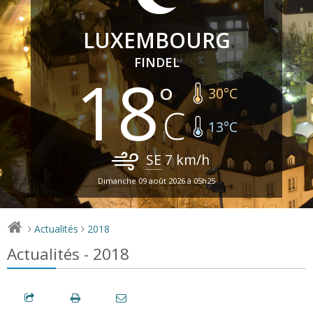
LUXEMBOURG
FINDEL
18
30
°C
13
°C
SE
7
km/h
Dimanche 09 août 2026 à 05h25
Actualités
2018
>
>
Actualités - 2018