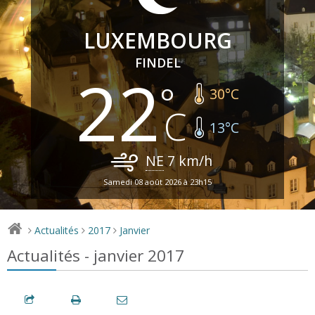
LUXEMBOURG
FINDEL
22
30
°C
13
°C
NE
7
km/h
Samedi 08 août 2026 à 23h15
Actualités
2017
Janvier
>
>
>
Actualités - janvier 2017