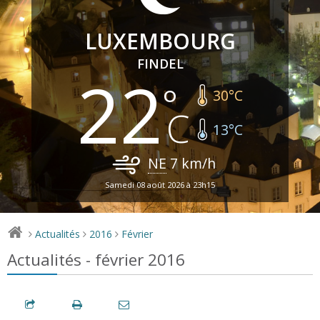
LUXEMBOURG
FINDEL
22
30
°C
13
°C
NE
7
km/h
Samedi 08 août 2026 à 23h15
Actualités
2016
Février
>
>
>
Actualités - février 2016