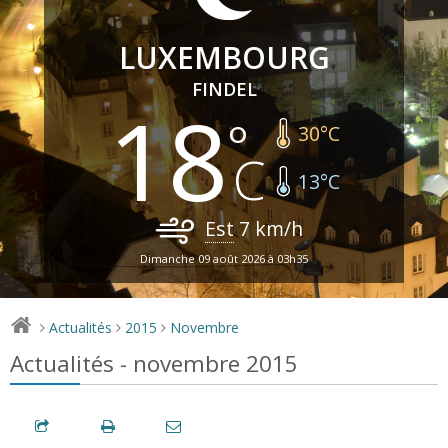
LUXEMBOURG
FINDEL
18
30
°C
13
°C
Est
7
km/h
Dimanche 09 août 2026 à 03h35
Actualités
2015
Novembre
>
>
>
Actualités - novembre 2015