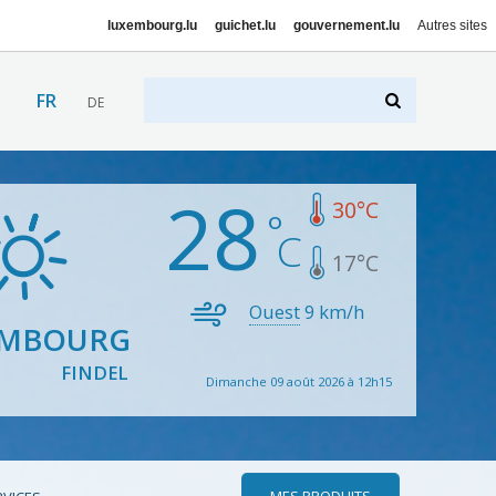
luxembourg.lu
guichet.lu
gouvernement.lu
Autres sites
FR
DE
28
30
°C
17
°C
Ouest
9
km/h
EMBOURG
FINDEL
Dimanche 09 août 2026 à 12h15
MES PRODUITS