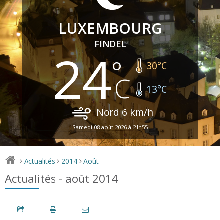
LUXEMBOURG
FINDEL
24
30
°C
13
°C
Nord
6
km/h
Samedi 08 août 2026 à 21h55
Actualités
2014
Août
>
>
>
Actualités - août 2014